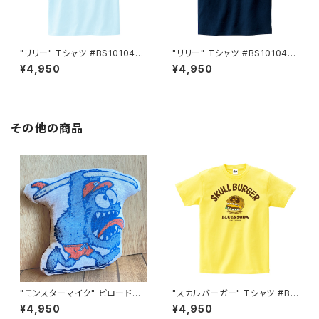
"リリー" Tシャツ #BS101046
"リリー" Tシャツ #BS101046
SAX
NVY
¥4,950
¥4,950
その他の商品
"モンスターマイク" ピロードー
"スカルバーガー" Tシャツ #BS
ル 日本製 #BS813051
101036LMN
¥4,950
¥4,950