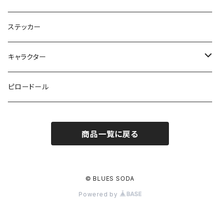
ステッカー
キャラクター
鉄仮面マン
ピロードール
アップルマン
商品一覧に戻る
スカルマスクマン
スカルマン
© BLUES SODA
Powered by
ハンバーガー