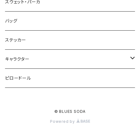
スウェット・パーカ
バッグ
ステッカー
キャラクター
鉄仮面マン
ピロードール
アップルマン
© BLUES SODA
スカルマスクマン
Powered by
スカルマン