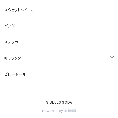
スウェット・パーカ
バッグ
ステッカー
キャラクター
鉄仮面マン
ピロードール
アップルマン
© BLUES SODA
スカルマスクマン
Powered by