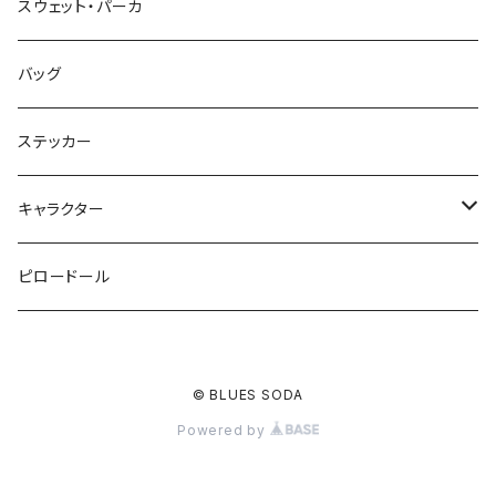
スウェット・パーカ
バッグ
ステッカー
キャラクター
鉄仮面マン
ピロードール
アップルマン
© BLUES SODA
スカルマスクマン
Powered by
スカルマン