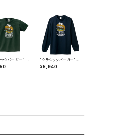
シックバーガー" T
"クラシックバーガー"
#BS101048FG
長袖Tシャツ #BS2100
950
¥5,940
48NVY