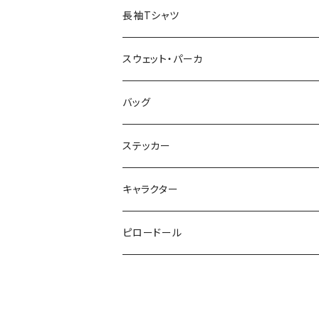
長袖Tシャツ
スウェット・パーカ
バッグ
ステッカー
キャラクター
鉄仮面マン
ピロードール
アップルマン
スカルマスクマン