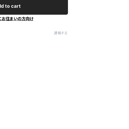
d to cart
にお住まいの方向け
通報する