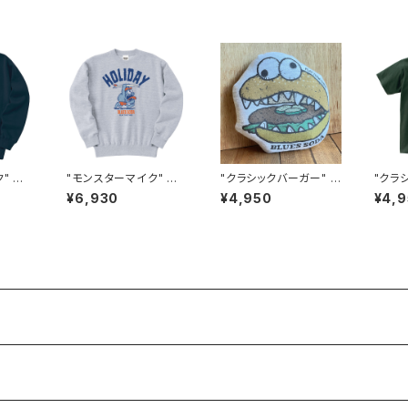
" ス
"モンスターマイク" ス
"クラシックバーガー" ピ
"クラ
051N
ウェット #BS335051A
ロードール 日本製 #B
シャツ 
¥6,930
¥4,950
¥4,
SH
S813010
RN