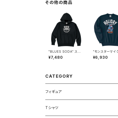
その他の商品
"BLUES SODA" スウ
"モンスターマイク
ェットパーカ #BS3250
ウェット #BS335
¥7,480
¥6,930
38BLK
VY
CATEGORY
フィギュア
Tシャツ