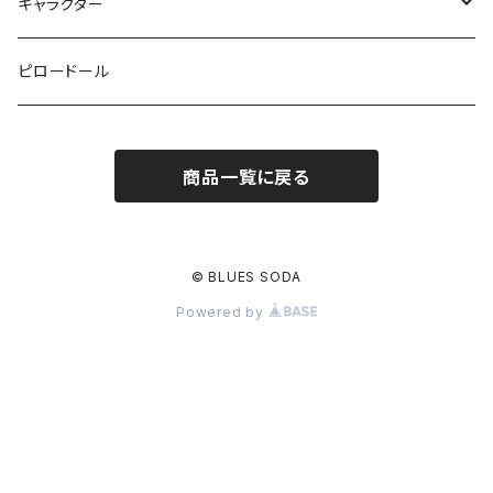
キャラクター
鉄仮面マン
ピロードール
アップルマン
商品一覧に戻る
スカルマスクマン
スカルマン
© BLUES SODA
Powered by
ハンバーガー
チーズバーガー
スカルバーガー