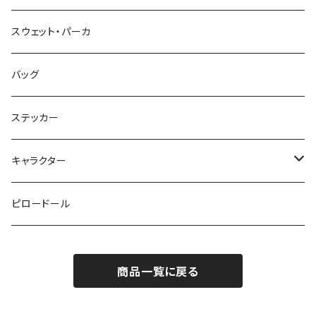
スウェット・パーカ
バッグ
ステッカー
キャラクター
鉄仮面マン
ピロードール
アップルマン
商品一覧に戻る
スカルマスクマン